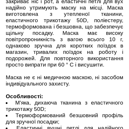
закриває ніс і рот, а еластичні петлі для вух
надійно утримують маску на місці. Маска
виготовлена ​​з утепленої тканини,
еластичного трикотажу 50D, поліестеру,
термоформована і безшовна, що забезпечує
щільну посадку. Маска має високу
повітропроникність з вагою всього 10 г,
однаково зручна для коротких поїздок в
магазин, тривалих поїздок на роботу і
подорожей. Для повторного використання
просто випрати при 60 ° C і висушити.
Маска не є ні медичною маскою, ні засобом
індивідуального захисту.
Особливості:
М'яка, дихаюча тканина з еластичного
трикотажу 50D;
Термоформований безшовний профіль
для зручної посадки;
Еластичні вушні петлі для надійного