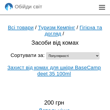
Обійди світ
Всі товари
/
Туризм Кемпінг
/
Гігієна та
догляд
/
Засоби від комах
Сортувати за:
Захист від комах для шкіри BaseCamp
deet 35 100ml
200 грн