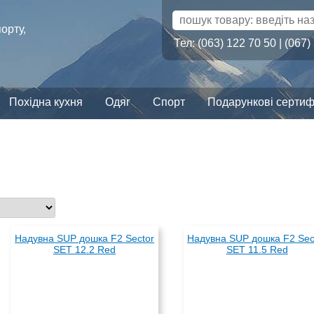
орту,
Тел: (063) 122 70 50 | (067)
Похідна кухня
Одяг
Спорт
Подарункові сертиф
Надувна SUP дошка F2 Sector
Надувна SUP дошка F2 Sec
SET 12.2 Red
SET 11.5 Red