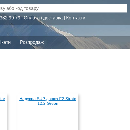
 382 99 79 |
Оплата і доставка
|
Контакти
ікати
Розпродаж
tor
Надувна SUP дошка F2 Strato
12.2 Green