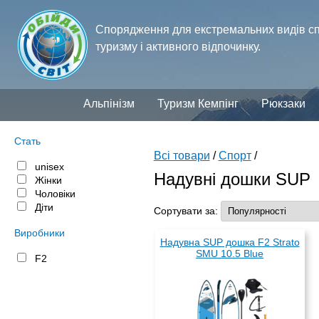
Спорядження для екстремальних видів сп
туризму і активного відпочинку.
Альпінізм
Туризм Кемпінг
Рюкзаки
Стать
Всі товари
/
Спорт
/
unisex
Надувні дошки SUP
Жінки
Чоловіки
Діти
Сортувати за:
Виробники
Надувна SUP дошка F2 Strato
SMU 10.5 Blue
F2