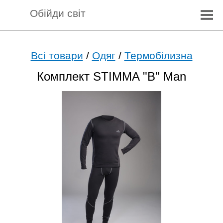
Обійди світ
Всі товари
/
Одяг
/
Термобілизна
Комплект STIMMA "B" Man